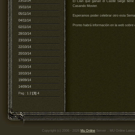
23/11/14
El Clan que ganan el Castle Siege tien
Casando Moster.
15/11/14
05/11/14
Esperamos poder celebrar otro esta Sem
04/11/14
Pronto habrá información en la web sobre 
02/11/14
28/10/14
23/10/14
22/10/14
20/10/14
17/10/14
15/10/14
10/10/14
19/09/14
14/09/14
Pag :
1
2
[3]
4
Copyright (c) 2006 - 2026
Mu Online
Server .: MU Online Latin