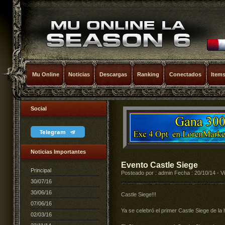
Mu Online
Noticias
Descargas
Ranking
Conectados
Item
Social
Telegram
Noticias Importantes
Evento Castle Siege
Principal
Posteado por : admin Fecha : 20/10/14 - V
30/07/16
30/06/16
Castle Siege!!!
07/06/16
Ya se celebró el primer Castle Siege de l
02/03/16