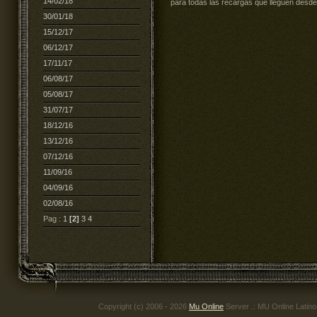
14/02/18
para todas las recargas que lleguen desde
30/01/18
15/12/17
06/12/17
17/11/17
06/08/17
05/08/17
31/07/17
18/12/16
13/12/16
07/12/16
11/09/16
04/09/16
02/08/16
Pag :
1
[2]
3
4
Copyright (c) 2006 - 2026
Mu Online
Server .: MU Online Latin