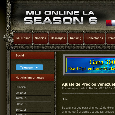
Mu Online
Noticias
Descargas
Ranking
Conectados
Item
Social
Telegram
Noticias Importantes
Ajuste de Precios Venezue
Principal
Posteado por : admin Fecha : 07/12/16 - V
20/10/18
26/08/18
Hola…
20/02/18
Se anuncia que para el lunes 12 de diciem
16/02/18
el lunes será el último día que los precio