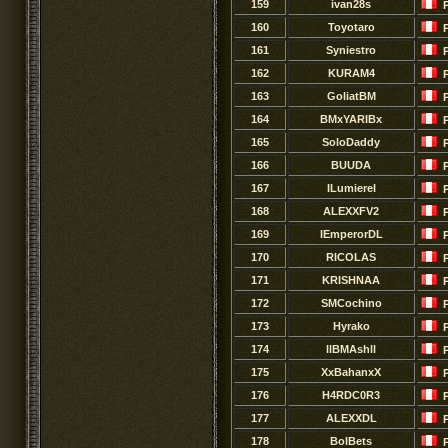
159
ivan28s
160
Toyotaro
161
Syniestro
162
KURAM4
163
GoliatBM
164
BMxYARIBx
165
SoloDaddy
166
BUUDA
167
ILumiereI
168
ALEXXFV2
169
IEmperorDL
170
RICOLAS
171
KRISHNAA
172
SMCochino
173
Hyrako
174
llBMAshll
175
XxBahanxX
176
H4RDC0R3
177
ALEXXDL
178
BolBets