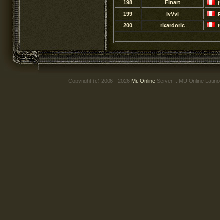
198
Finart
199
IvVvl
200
ricardoric
Copyright (c) 2006 - 2026
Mu Online
Server .: MU Online Latin