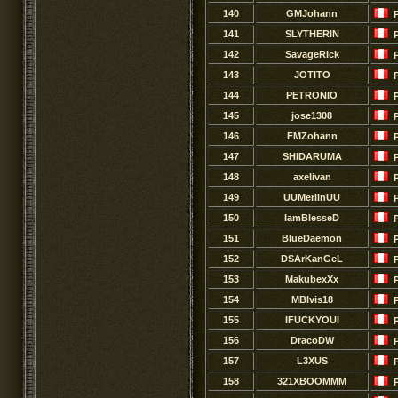
140
GMJohann
141
SLYTHERlN
142
SavageRick
143
JOTITO
144
PETRONIO
145
jose1308
146
FMZohann
147
SHIDARUMA
148
axelivan
149
UUMerlinUU
150
IamBlesseD
151
BlueDaemon
152
DSArKanGeL
153
MakubexXx
154
MBlvis18
155
IFUCKYOUI
156
DracoDW
157
L3XUS
158
321XBOOMMM