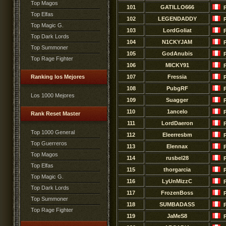
Top Magos
101
GATILLO666
Top Elfas
102
LEGENDADDY
Top Magic G.
103
LordGoliat
Top Dark Lords
104
N1CKYJAM
Top Summoner
105
GodAnubis
Top Rage Fighter
106
MICKY91
Ranking los Mejores
107
Fressia
108
PubgRF
Los 1000 Mejores
109
Suagger
110
1ancelo
Rank Reset Master
111
LordDaeron
Top 1000 General
112
Eleerresbm
Top Guerreros
113
Elennax
Top Magos
114
rusbel28
Top Elfas
115
thorgarcia
Top Magic G.
116
LyUnMizzC
Top Dark Lords
117
FrozenBoss
Top Summoner
118
SUMBADASS
Top Rage Fighter
119
JaMeS8