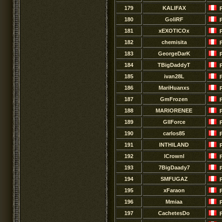
179
KALIFAX
180
GoliRF
181
xEXOTICOx
182
chemisita
183
GeorgeDarK
184
TBigDaddyT
185
ivan28L
186
MariHuanxs
187
GmFrozen
188
MARIORENEE
189
GllForce
190
carlos85
191
lNTHlLAND
192
lCrownl
193
7BigDaady7
194
SMFUGAZ
195
xFaraon
196
Mmiaa
197
CachetesDo