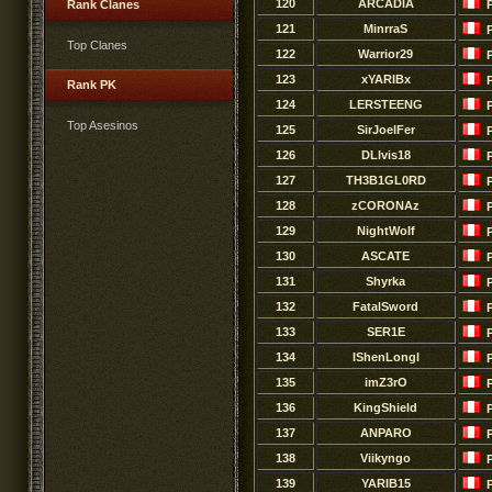
120
ARCADlA
Rank Clanes
121
MinrraS
Top Clanes
122
Warrior29
123
xYARIBx
Rank PK
124
LERSTEENG
Top Asesinos
125
SirJoelFer
126
DLlvis18
127
TH3B1GL0RD
128
zCORONAz
129
NightWoIf
130
ASCATE
131
Shyrka
132
FatalSword
133
SER1E
134
IShenLongl
135
imZ3rO
136
KingShield
137
ANPARO
138
Viikyngo
139
YARIB15