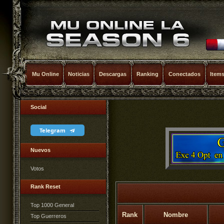
Mu Online
Noticias
Descargas
Ranking
Conectados
Item
Social
Telegram
Nuevos
Votos
Rank Reset
Top 1000 General
Rank
Nombre
Top Guerreros