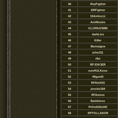
40
ReyFigther
41
DRFighter
42
15Anitozzz
43
AntiNoobs
44
GLORIUZWIM
45
darkLios
46
KiIIer
47
Montaigne
48
jolse111
49
rike
50
RFJOK3ER
51
oooHULKooo
52
MiguelX
53
RFAleXSS
54
joncito184
55
RFAresss
56
Bambinoo
57
PrOmEtEoHD
58
RFFOLLADOR