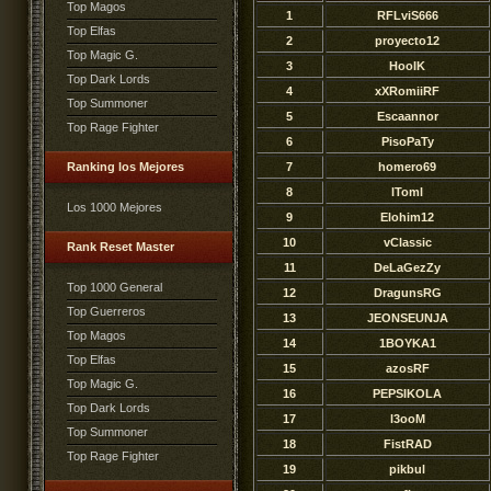
Top Magos
1
RFLviS666
Top Elfas
2
proyecto12
Top Magic G.
3
HooIK
Top Dark Lords
4
xXRomiiRF
Top Summoner
5
Escaannor
Top Rage Fighter
6
PisoPaTy
Ranking los Mejores
7
homero69
8
lToml
Los 1000 Mejores
9
Elohim12
10
vClassic
Rank Reset Master
11
DeLaGezZy
Top 1000 General
12
DragunsRG
Top Guerreros
13
JEONSEUNJA
Top Magos
14
1BOYKA1
Top Elfas
15
azosRF
Top Magic G.
16
PEPSIKOLA
Top Dark Lords
17
l3ooM
Top Summoner
18
FistRAD
Top Rage Fighter
19
pikbul