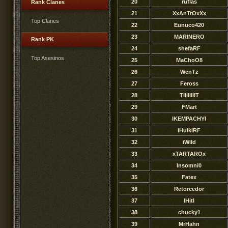
20
ruflas
Rank Clanes
21
XxAnTrOxXx
Top Clanes
22
Eunuco420
23
MARlNERO
Rank PK
24
shefaRF
Top Asesinos
25
MaChoO8
26
WenTz
27
Feross
28
TllllllllT
29
FMart
30
IKEMPACHYI
31
lHulklRF
32
iWild
33
xTARTAROx
34
Insomni0
35
Fatex
36
Retorcedor
37
lHitl
38
chucky1
39
MrHahn