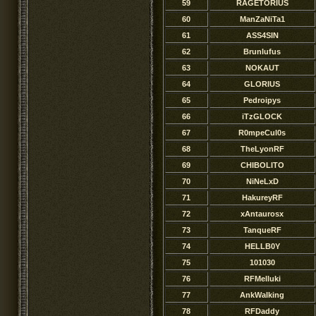
59
RAGETORIUS
60
ManZaNiTa1
61
ASS4SIN
62
Brunlufus
63
NOKAUT
64
GLORIUS
65
Pedroipys
66
iTzGLOCK
67
R0mpeCul0s
68
TheLyonRF
69
CHIBOLITO
70
NiNeLxD
71
HakureyRF
72
xAntaurosx
73
TanqueRF
74
HELLB0Y
75
101030
76
RFMelluki
77
AnkWaIking
78
RFDaddy