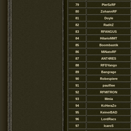
79
PierSzRF
80
ZohannRF
81
Doyle
82
RaditZ
83
RFANGUS
84
HilarioMMT
85
Boombastik
86
MiNatoRF
87
ANT4RES
88
RFDYango
89
Bangrage
90
Robespiere
91
paulfiee
92
RFMITRON
93
Mmia
94
KcHeraZo
95
KeinerBAD
96
LordRacs
97
IcaroS