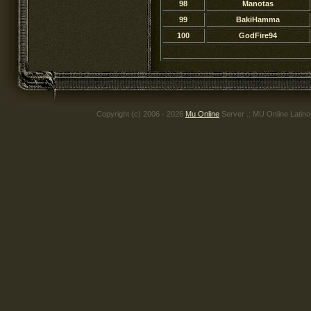
98
Manotas
99
BakiHamma
100
GodFire94
Copyright (c) 2006 - 2026
Mu Online
Server .: MU Online Latin