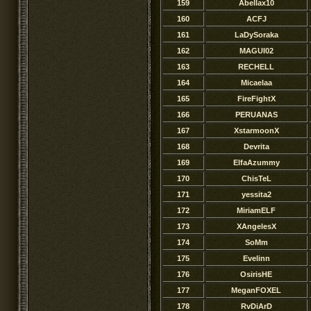
159
Abellax10
160
ACFJ
161
LaDySoraka
162
MAGUI02
163
RECHELL
164
Micaelaa
165
FireFightX
166
PERUANAS
167
XstarmoonX
168
Devrita
169
ElfaAzummy
170
ChisTeL
171
yessita2
172
MiriamELF
173
XAngelesX
174
SoMm
175
Evelinn
176
OsirisHE
177
MeganFOXEL
178
RvDiArD