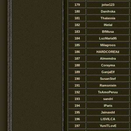
179
jolse123
180
Danihska
181
Thalassia
182
lNelal
183
BfMusa
184
LuzMaria95
185
Milagroos
186
HARDCOREXd
187
Almemdra
188
Corayma
189
GanjaElf
190
SusanStef
191
Ramsntein
192
TeAmoPeruu
193
sandri
194
lParis
195
Jainaxdd
196
LISVILCA
197
YuniTLovE