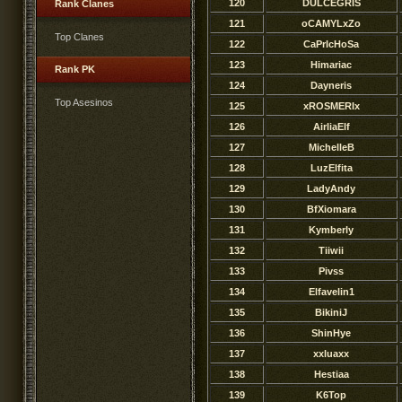
120
DULCEGRIS
Rank Clanes
121
oCAMYLxZo
Top Clanes
122
CaPrIcHoSa
123
Himariac
Rank PK
124
Dayneris
Top Asesinos
125
xROSMERIx
126
AirliaElf
127
MichelleB
128
LuzElfita
129
LadyAndy
130
BfXiomara
131
Kymberly
132
Tiiwii
133
Pivss
134
Elfavelin1
135
BikiniJ
136
ShinHye
137
xxluaxx
138
Hestiaa
139
K6Top