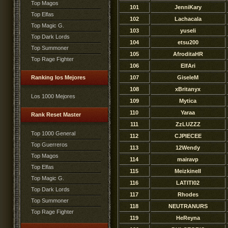
Top Magos
101
JenniKary
Top Elfas
102
Lachacala
Top Magic G.
103
yuseli
Top Dark Lords
104
etsu200
Top Summoner
105
AfroditaHR
Top Rage Fighter
106
ElfAri
Ranking los Mejores
107
GiseleM
108
xBritanyx
Los 1000 Mejores
109
Mytica
110
Yaraa
Rank Reset Master
111
ZzLUZZZ
Top 1000 General
112
CJPIECEE
Top Guerreros
113
12Wendy
Top Magos
114
mairavp
Top Elfas
115
MeizkineII
Top Magic G.
116
LATITI02
Top Dark Lords
117
Rhodes
Top Summoner
118
NEUTRANURS
Top Rage Fighter
119
HeReyna