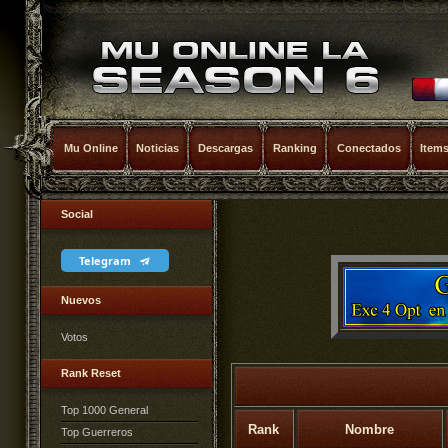
Mu Online
Noticias
Descargas
Ranking
Conectados
Item
Social
Telegram
Nuevos
Votos
Rank Reset
Top 1000 General
Rank
Nombre
Top Guerreros