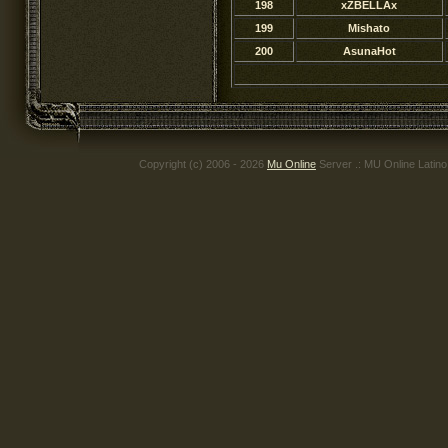
198
xZBELLAx
199
Mishato
200
AsunaHot
Copyright (c) 2006 - 2026
Mu Online
Server .: MU Online Latin