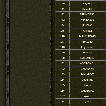
140
Nayrovi
141
DeysiElf
142
1PRINCESA
143
XxninosxX
144
P4tiToO
145
Alice12
146
MALEFICA19
147
IBetseller
148
Leydiross
149
Hestiia
150
SALOME30
151
zCORONAz
152
CristinaAH
153
MiakalifaX
154
Jasminx
155
Rinnn
156
XxLISSIxX
157
Yuzze
158
Zyreth