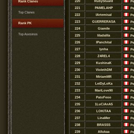
220
RubyStuard
Rank Clanes
Pe
221
PAMELAHP
Pe
Top Clanes
222
IArtemisaI
Pe
223
GUERRERASA
Pe
Rank PK
224
GiamiIe
Pe
Top Asesinos
225
liladalila
Pe
226
lPanchital
Pe
227
lynha
Pe
228
Z4REL4
Pe
229
KushinaK
Pe
230
ViolethDM
Pe
231
MiriamMR
Pe
232
LeiDyLoKa
Pe
233
MariLove90
Pe
234
PatoFeoo
Pe
235
1LuCiAnA5
Pe
236
LOKITAA
Pe
237
LinaMer
Pe
238
BRASSS
Pe
239
Allukaa
Pe