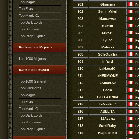
Top Magos
201
Ghanima
Pe
Top Elfas
202
SummValeri
Pe
Top Magic G.
203
Margawse
Pe
Top Dark Lords
204
KaMiiii
Pe
Top Summoner
205
Mika15
Pe
Top Rage Fighter
206
TyLee
Pe
Ranking los Mejores
207
Malucci
Pe
208
SCleOpaTra
Pe
Los 1000 Mejores
209
Infanti
Pe
210
LaMagaIO
Pe
Rank Reset Master
211
xHERMIONE
Pe
Top 1000 General
212
xAtlantAx
Pe
Top Guerreros
213
Caela
Pe
Top Magos
214
BELLATRIX4
Pe
Top Elfas
215
LaMasPut4
Pe
Top Magic G.
216
ABELITA
Pe
Top Dark Lords
217
12Azuna
Pe
Top Summoner
218
SumlRuby
Pe
Top Rage Fighter
219
Frapuchino
Pe