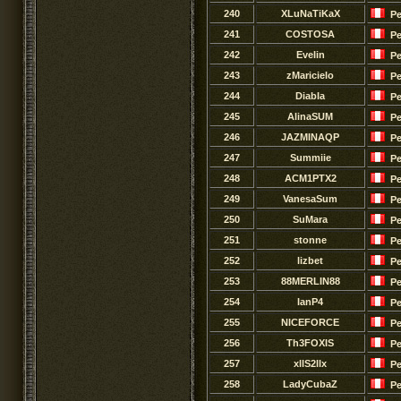
240
XLuNaTiKaX
Pe
241
COSTOSA
Pe
242
EveIin
Pe
243
zMaricielo
Pe
244
DiabIa
Pe
245
AlinaSUM
Pe
246
JAZMINAQP
Pe
247
Summiie
Pe
248
ACM1PTX2
Pe
249
VanesaSum
Pe
250
SuMara
Pe
251
stonne
Pe
252
lizbet
Pe
253
88MERLIN88
Pe
254
IanP4
Pe
255
NICEFORCE
Pe
256
Th3FOXIS
Pe
257
xllS2llx
Pe
258
LadyCubaZ
Pe