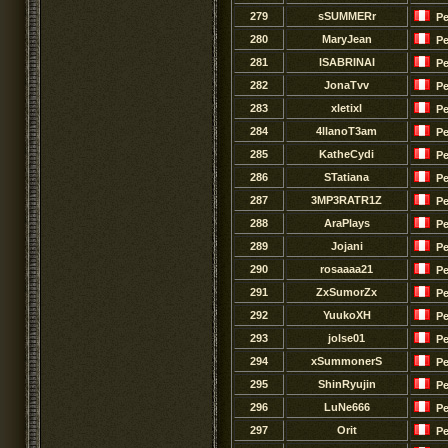
279
sSUMMERr
Pe
280
MaryJean
Pe
281
lSABRINAI
Pe
282
JonaTvv
Pe
283
xletixl
Pe
284
4llanoT3am
Pe
285
KatheCydi
Pe
286
STatiana
Pe
287
3MP3RATR1Z
Pe
288
AraPlays
Pe
289
Jojani
Pe
290
rosaaaa21
Pe
291
ZxSumorZx
Pe
292
YuukoXH
Pe
293
jolse01
Pe
294
xSummonerS
Pe
295
ShinRyujin
Pe
296
LuNe666
Pe
297
Orit
Pe