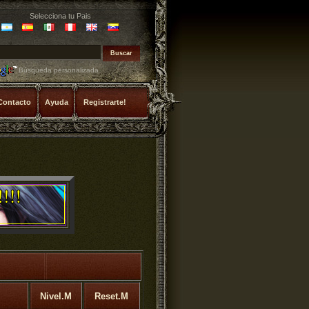
Selecciona tu Pais
Búsqueda personalizada
Contacto
Ayuda
Registrarte!
Nivel.M
Reset.M