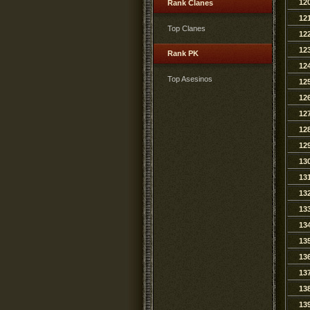
12
Rank Clanes
12
Top Clanes
12
12
Rank PK
12
Top Asesinos
12
12
12
12
12
13
13
13
13
13
13
13
13
13
13