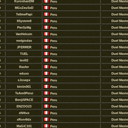
9
KuroshanDM
Duel Maste
Peru
0
MGxZeuSxD
Duel Maste
Peru
1
TellmePapi
Duel Maste
Peru
2
IISystemII
Duel Maste
Peru
3
PierSzMg
Duel Maste
Peru
4
VanHelssin
Duel Maste
Peru
5
melgiodas
Duel Maste
Peru
6
JFERRER
Duel Maste
Peru
7
TUEL
Duel Maste
Peru
8
levi02
Duel Maste
Peru
9
Rasfer
Duel Maste
Peru
0
eduxo
Duel Maste
Peru
1
xJosepx
Duel Maste
Peru
2
kintin001
Duel Maste
Peru
3
TeAm0Perui
Duel Maste
Peru
4
BenjiSPACE
Duel Maste
Peru
5
ENZOO23
Duel Maste
Peru
6
xN4tux
Duel Maste
Peru
7
xRon4ldx
Duel Maste
Peru
8
MaGiC101
Duel Maste
Peru