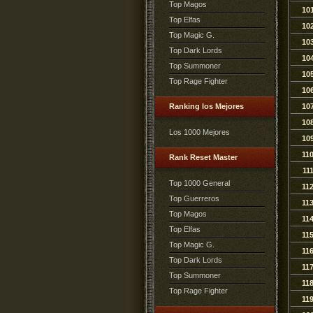
Top Magos
10
Top Elfas
10
Top Magic G.
10
Top Dark Lords
10
Top Summoner
10
Top Rage Fighter
10
Ranking los Mejores
10
10
Los 1000 Mejores
10
11
Rank Reset Master
11
Top 1000 General
11
Top Guerreros
11
Top Magos
11
Top Elfas
11
Top Magic G.
11
Top Dark Lords
11
Top Summoner
11
Top Rage Fighter
11