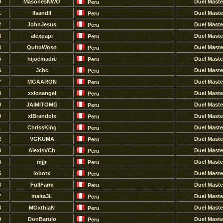
0
MasonesNWO
Duel Maste
Peru
1
llsandll
Duel Maste
Peru
2
JohnJesus
Duel Maste
Peru
3
alexpapi
Duel Maste
Peru
4
QuitoWoso
Duel Maste
Peru
5
hijoemadre
Duel Maste
Peru
6
Jcbc
Duel Maste
Peru
7
MGAARON
Duel Maste
Peru
8
xxlosangel
Duel Maste
Peru
9
JAIMITOMG
Duel Maste
Peru
0
xIBrandoIx
Duel Maste
Peru
1
ChrissKing
Duel Maste
Peru
2
VGKUMA
Duel Maste
Peru
3
AlexisVCh
Duel Maste
Peru
4
mjjr
Duel Maste
Peru
5
lobotx
Duel Maste
Peru
6
FullFarm
Duel Maste
Peru
7
malta3L
Duel Maste
Peru
8
MGxthiaN
Duel Maste
Peru
9
DonBarulo
Duel Maste
Peru