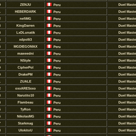
0
ZENJU
Duel Maste
Peru
1
HEBERDARK
Duel Maste
Peru
2
nefiMG
Duel Maste
Peru
3
KingDarren
Duel Maste
Peru
4
LxDLunatik
Duel Maste
Peru
5
xdpolli3
Duel Maste
Peru
6
MGDIEGOMAX
Duel Maste
Peru
7
maweedni
Duel Maste
Peru
8
NStyle
Duel Maste
Peru
9
CipherPol
Duel Maste
Peru
0
DrakePM
Duel Maste
Peru
1
ZUALE
Duel Maste
Peru
2
oxxARESxxo
Duel Maste
Peru
3
Narutito10
Duel Maste
Peru
4
Flambeau
Duel Maste
Peru
5
TyRon
Duel Maste
Peru
6
NikolasMG
Duel Maste
Peru
7
Starkmag
Duel Maste
Peru
8
UlokitoU
Duel Maste
Peru