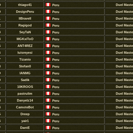
9
thiago41
Duel Maste
Peru
0
DesignPeru
Duel Maste
Peru
1
llBravell
Duel Maste
Peru
2
Ragigod
Duel Maste
Peru
3
SeyTaN
Duel Maste
Peru
4
MGKxiToO
Duel Maste
Peru
5
ANT4REZ
Duel Maste
Peru
6
luisreyesi
Duel Maste
Peru
7
Tizanio
Duel Maste
Peru
8
Stefan0
Duel Maste
Peru
9
IANMG
Duel Maste
Peru
0
Sadik
Duel Maste
Peru
1
10KROOS
Duel Maste
Peru
2
pastrulim
Duel Maste
Peru
3
Danyelz14
Duel Maste
Peru
4
CamoteBot
Duel Maste
Peru
5
Dreep
Duel Maste
Peru
6
yair1
Duel Maste
Peru
7
DantE
Duel Maste
Peru