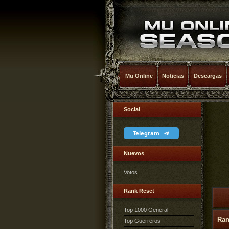
Mu Online
Noticias
Descargas
Social
Telegram
Nuevos
Votos
Rank Reset
Top 1000 General
Ra
Top Guerreros