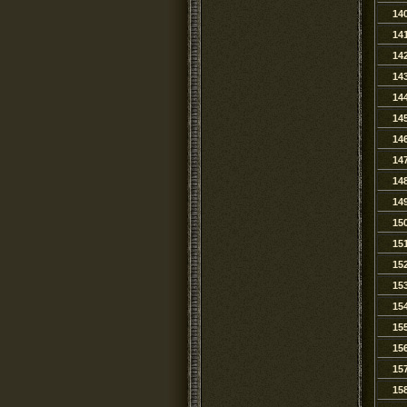
14
14
14
14
14
14
14
14
14
14
15
15
15
15
15
15
15
15
15