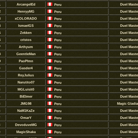
1
ArcangelEd
Duel Maste
Peru
2
HenryyMG
Duel Maste
Peru
3
xCOLORADO
Duel Maste
Peru
4
IsmaelGS
Duel Maste
Peru
5
Zekken
Duel Maste
Peru
6
cristos
Duel Maste
Peru
7
Arthyum
Duel Maste
Peru
8
GeentleMan
Duel Maste
Peru
9
PaoPlmn
Duel Maste
Peru
0
Gasder4
Duel Maste
Peru
1
ReyJulius
Duel Maste
Peru
2
Narutito07
Duel Maste
Peru
3
MGLuisit0
Duel Maste
Peru
4
BiElmer
Duel Maste
Peru
5
JMG98
Magic Gladia
Peru
6
NaM1KaZe
Duel Maste
Peru
7
OmarY
Duel Maste
Peru
8
DevoduveMG
Duel Maste
Peru
9
MagicShaka
Duel Maste
Peru