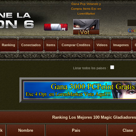
Gana Pcp Votando y
Compra Items Exc en
LorenMarket
Ranking
Conectados
Items
Comprar Creditos
Videos
Imagenes
Listar todos los paises :
Ranking Los Mejores 100 Magic Gladiadores
nk
Nombre
Pais
Clase