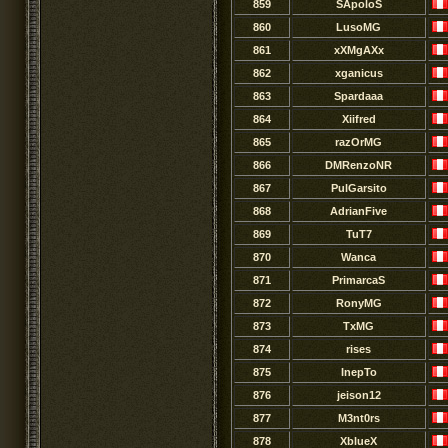
859
SApoloS
860
LusoMG
861
xXMgAXx
862
xganicus
863
Spardaaa
864
Xiifred
865
razOrMG
866
DMRenzoNR
867
PulGarsito
868
AdrianFive
869
TuT7
870
Wanca
871
PrimarcaS
872
RonyMG
873
TxMG
874
rises
875
InepTo
876
jeison12
877
M3nt0rs
878
XblueX