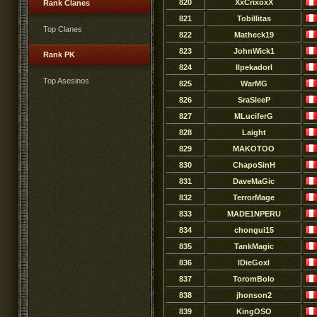
820
XxCrixoxX
Rank Clanes
821
Tobillitas
Top Clanes
822
Matheck19
823
JohnWick1
Rank PK
824
llpekadorl
Top Asesinos
825
WarMG
826
SraSleeP
827
MLuciferG
828
Laight
829
MAKOTOO
830
ChapoSinH
831
DaveMaGic
832
TerrorMage
833
MADE1NPERU
834
chongui15
835
TankMagic
836
lDieGoxl
837
ToromBolo
838
jhonson2
839
KingOSO