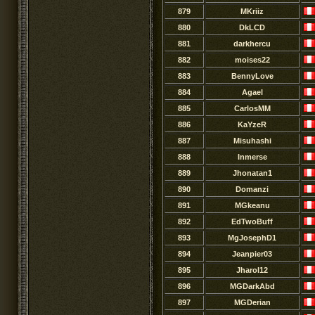
879
MKriiz
880
DkLCD
881
darkhercu
882
moises22
883
BennyLove
884
Agael
885
CarlosMM
886
KaYzeR
887
Misuhashi
888
Inmerse
889
Jhonatan1
890
Domanzi
891
MGkeanu
892
EdTwoBuff
893
MgJosephD1
894
Jeanpier03
895
Jharol12
896
MGDarkAbd
897
MGDerian