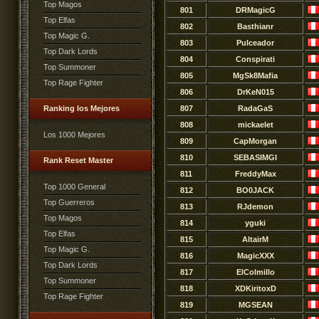
Top Magos
801
DRMagicG
Top Elfas
802
Basthianr
Top Magic G.
803
Pulceador
Top Dark Lords
804
Conspirati
Top Summoner
805
MgSk8Mafia
Top Rage Fighter
806
DrKeN015
Ranking los Mejores
807
RadaGaS
808
mickaelet
Los 1000 Mejores
809
CapMorgan
810
SEBASIMGI
Rank Reset Master
811
FreddyMax
Top 1000 General
812
BO0JACK
Top Guerreros
813
RJdemon
Top Magos
814
yguki
Top Elfas
815
AltairM
Top Magic G.
816
MagicXXX
Top Dark Lords
817
ElColmillo
Top Summoner
818
XDKiritoxD
Top Rage Fighter
819
MGSEAN