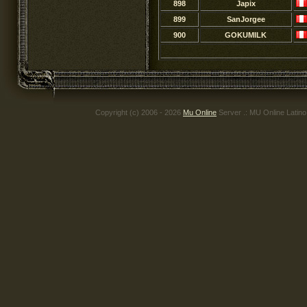
898
Japix
899
SanJorgee
900
GOKUMILK
Copyright (c) 2006 - 2026
Mu Online
Server .: MU Online Latin