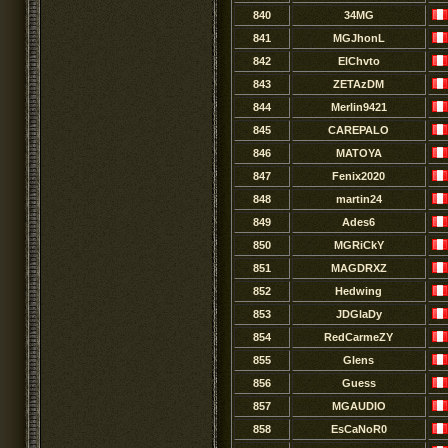
840
34MG
841
MGJhonL
842
ElChvto
843
ZETAzDM
844
Merlin9421
845
CAREPALO
846
MATOYA
847
Fenix2020
848
martin24
849
Ades6
850
MGRiCkY
851
MAGDRXZ
852
Hedwing
853
JDGlaDy
854
RedCarmeZY
855
Glens
856
Guess
857
MGAUDIO
858
EsCaNoR0