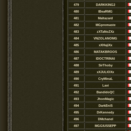
479
DARKKING2
480
IBeaRMG
481
Maltazard
482
MGpromaste
483
zXTaNoZXz
484
VNZOLANOMG
485
xXHajiXx
486
MATAKBROOS
487
IDOCTRINAI
488
SirThoby
489
xXJULIOXx
490
CryMinaL
491
Lavi
492
BandidoQC
493
JhonMagic
494
DarkEniS
495
DrKennedy
496
DMchanel
497
MGGIUSSEPP