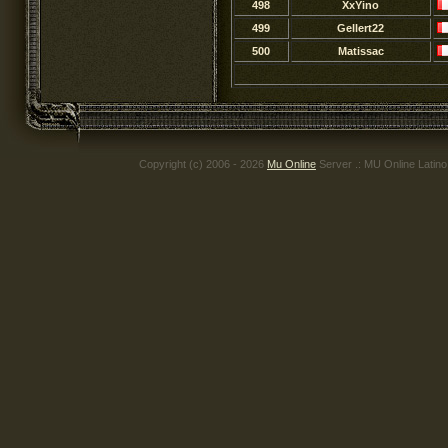
498
XxYino
499
Gellert22
500
Matissac
Copyright (c) 2006 - 2026
Mu Online
Server .: MU Online Latin