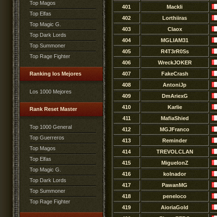
Top Magos
401
Mackli
Top Elfas
402
Lorthiiras
Top Magic G.
403
Claox
Top Dark Lords
404
MGLIAM31
Top Summoner
405
R4T3rR0Ss
Top Rage Fighter
406
WreckJOKER
Ranking los Mejores
407
FakeCrash
408
AntoniJp
Los 1000 Mejores
409
DmAriexG
410
Karlie
Rank Reset Master
411
MafiaShied
Top 1000 General
412
MGJFranco
Top Guerreros
413
Reminder
Top Magos
414
TREVOLCLAN
Top Elfas
415
MiguelonZ
Top Magic G.
416
kolnador
Top Dark Lords
417
PawanMG
Top Summoner
418
peneloco
Top Rage Fighter
419
AioriaGold