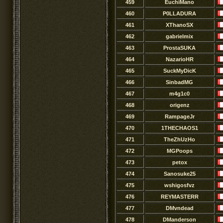
459
EuchiMano
460
P0LLADURA
461
XThanoSX
462
gabrielmix
463
ProstaSUKA
464
NazarioHR
465
SuckMyDicK
466
SinbadMG
467
m4g1c0
468
origenz
469
RampageJr
470
1THECHAOS1
471
TheZhUzHo
472
MGPoops
473
petox
474
Sanosuke25
475
wshigosfvz
476
REYMASTERR
477
DMvndead
478
DManderson