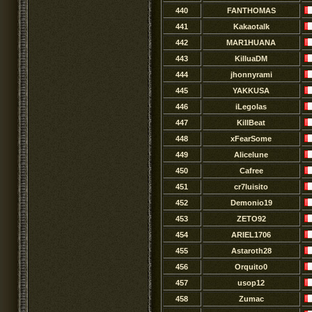
440
FANTHOMAS
441
Kakaotalk
442
MAR1HUANA
443
KilluaDM
444
jhonnyrami
445
YAKKUSA
446
iLegolas
447
KillBeat
448
xFearSome
449
Alicelune
450
Cafree
451
cr7luisito
452
Demonio19
453
ZETO92
454
ARIEL1706
455
Astaroth28
456
Orquito0
457
usop12
458
Zumac