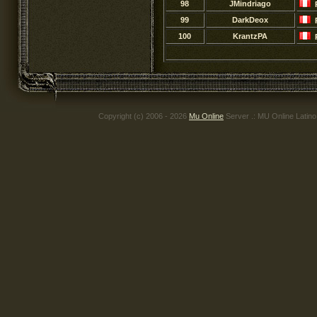
98
JMindriago
99
DarkDeox
100
KrantzPA
Copyright (c) 2006 - 2026
Mu Online
Server .: MU Online Latin