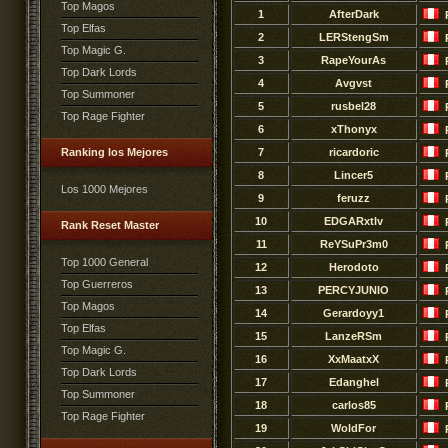
Top Magos
1
AfterDark
Top Elfas
2
LERStengSm
Top Magic G.
3
RapeYourAs
Top Dark Lords
4
Avgvst
Top Summoner
5
rusbel28
Top Rage Fighter
6
xThonyx
Ranking los Mejores
7
ricardoric
8
Lincer5
Los 1000 Mejores
9
feruzz
10
EDGARxtlv
Rank Reset Master
11
ReYSuPr3m0
Top 1000 General
12
Herodoto
Top Guerreros
13
PERCYJUNIO
Top Magos
14
Gerardoyy1
Top Elfas
15
LanzeRSm
Top Magic G.
16
XxMaatxX
Top Dark Lords
17
Edanghel
Top Summoner
18
carlos85
Top Rage Fighter
19
WoldFor