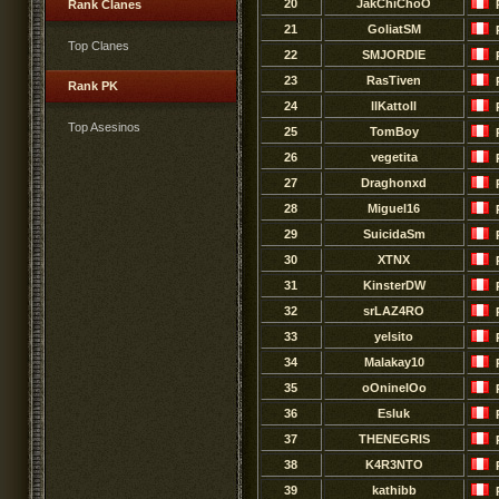
20
JakChiChoO
Rank Clanes
21
GoliatSM
Top Clanes
22
SMJORDIE
23
RasTiven
Rank PK
24
llKattoll
Top Asesinos
25
TomBoy
26
vegetita
27
Draghonxd
28
Miguel16
29
SuicidaSm
30
XTNX
31
KinsterDW
32
srLAZ4RO
33
yelsito
34
Malakay10
35
oOninelOo
36
Esluk
37
THENEGRIS
38
K4R3NTO
39
kathibb