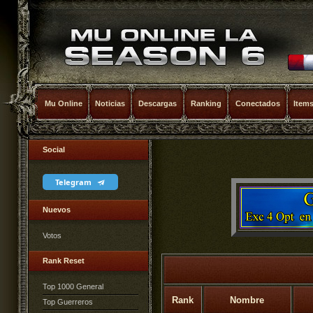
Mu Online
Noticias
Descargas
Ranking
Conectados
Item
Social
Telegram
Nuevos
Votos
Rank Reset
Top 1000 General
Rank
Nombre
Top Guerreros