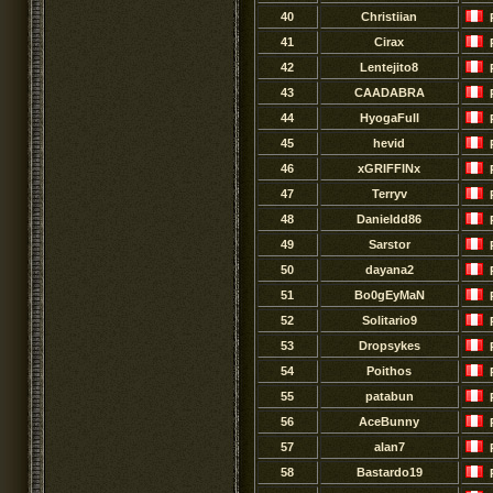
40
Christiian
41
Cirax
42
Lentejito8
43
CAADABRA
44
HyogaFull
45
hevid
46
xGRIFFINx
47
Terryv
48
Danieldd86
49
Sarstor
50
dayana2
51
Bo0gEyMaN
52
Solitario9
53
Dropsykes
54
Poithos
55
patabun
56
AceBunny
57
alan7
58
Bastardo19