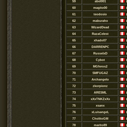
59
abel001
60
magito00
61
teodosio
62
maburaho
63
WizardDead
64
RazaCelest
65
xhado07
66
DARRENPC
67
RusselxD
68
Cybot
69
MGferos2
70
SMFUGAZ
71
Archangelo
72
zkorpionz
73
ARESML
74
xXxTNKZxXx
75
xsanx
76
xLuisangeL
77
CholitoGM
78
marito89