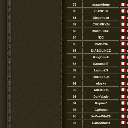
79
magoAlone
80
CHINO06
81
Diegonexd
82
CHORRY24
83
machukita1
84
N3JI
85
Matias96
86
DIABOLIKCZ
87
KingDerek
88
SantosofT
89
LatinoZG
90
DANIELGM
91
olosky
92
ArKaDiOs
93
DarkVlady
94
KapiroZ
95
CgEnnio
96
DeMonWhiCH
97
CamotitoxD