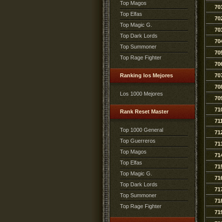
Top Magos
70
Top Elfas
70
Top Magic G.
70
Top Dark Lords
70
Top Summoner
70
Top Rage Fighter
70
Ranking los Mejores
70
70
Los 1000 Mejores
70
71
Rank Reset Master
71
Top 1000 General
71
Top Guerreros
71
Top Magos
71
Top Elfas
71
Top Magic G.
71
Top Dark Lords
71
Top Summoner
71
Top Rage Fighter
71