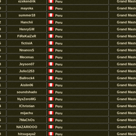
9
ezekendrik
Grand Mast
Peru
0
mayoka
Grand Mast
Peru
1
summer18
Grand Mast
Peru
2
Hanchii
Grand Mast
Peru
3
HenryGM
Grand Mast
Peru
4
FiReKaiZeR
Grand Mast
Peru
5
fictisiA
Grand Mast
Peru
6
NnanosS
Grand Mast
Peru
7
Mecenas
Grand Mast
Peru
8
Jeyson07
Grand Mast
Peru
9
Julio1253
Grand Mast
Peru
0
Ballrock4
Grand Mast
Peru
1
Aislin06
Grand Mast
Peru
2
soundshado
Grand Mast
Peru
3
NyxZeroMG
Grand Mast
Peru
4
lChristian
Grand Mast
Peru
5
mijachu
Grand Mast
Peru
6
7MaChOs
Grand Mast
Peru
7
NAZARlOOO
Grand Mast
Peru
8
hitsugaya2
Grand Mast
Peru