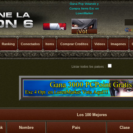
Gana Pcp Votando y
Compra Items Exc en
LorenMarket
Ranking
Conectados
Items
Comprar Creditos
Videos
Imagenes
Listar todos los paises :
Los 100 Mejores
nk
Nombre
Pais
Clase