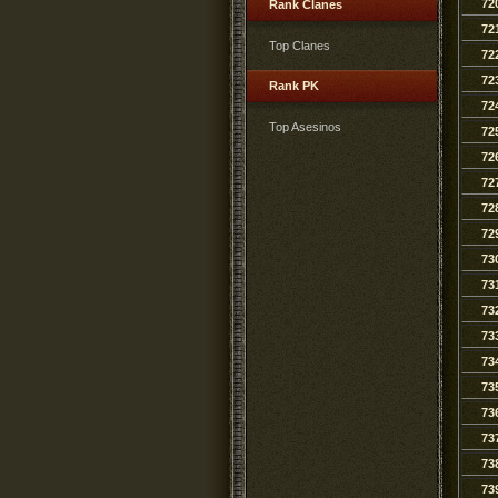
72
Rank Clanes
72
Top Clanes
72
72
Rank PK
72
Top Asesinos
72
72
72
72
72
73
73
73
73
73
73
73
73
73
73