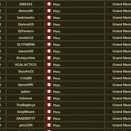
1
AMAS14
Grand Mast
Peru
2
HenrryVA
Grand Mast
Peru
3
badchavito
Grand Mast
Peru
4
Darioxd15
Grand Mast
Peru
5
DjTanatos
Grand Mast
Peru
6
sneider12
Grand Mast
Peru
7
SLYTHERlN
Grand Mast
Peru
8
AaronGM
Grand Mast
Peru
9
EnriqueYem
Grand Mast
Peru
0
XGALACTICO
Grand Mast
Peru
1
SazuKe23
Grand Mast
Peru
2
CrisQM
Grand Mast
Peru
3
NinioOPK
Grand Mast
Peru
4
jadem
Grand Mast
Peru
5
richmon
Grand Mast
Peru
6
TheBigBoy1
Grand Mast
Peru
7
kingWisard
Grand Mast
Peru
8
XANDER777
Grand Mast
Peru
9
pito1234
Grand Mast
Peru