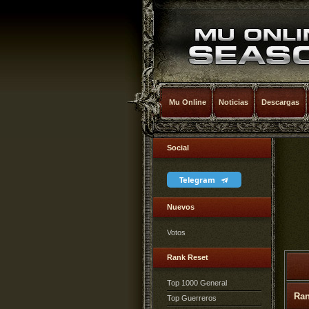
Mu Online
Noticias
Descargas
Social
Telegram
Nuevos
Votos
Rank Reset
Top 1000 General
Ra
Top Guerreros