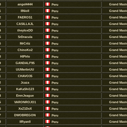
0
angel4444
Grand Mast
Peru
1
llNioll
Grand Mast
Peru
2
FAEROS1
Grand Mast
Peru
3
CASILLAJL
Grand Mast
Peru
4
theyloxDD
Grand Mast
Peru
5
SrDracula
Grand Mast
Peru
6
MrCriiz
Grand Mast
Peru
7
ChinoKo2
Grand Mast
Peru
8
HlPirlo
Grand Mast
Peru
9
GANDALF95
Grand Mast
Peru
0
UUMerlinUU
Grand Mast
Peru
1
CHAVO35
Grand Mast
Peru
2
Jcaza
Grand Mast
Peru
3
KaKaShi123
Grand Mast
Peru
4
ErenJeague
Grand Mast
Peru
5
VARONROJO1
Grand Mast
Peru
6
XxZ1DxX
Grand Mast
Peru
7
DWOBREGON
Grand Mast
Peru
8
llRyanll
Grand Mast
Peru