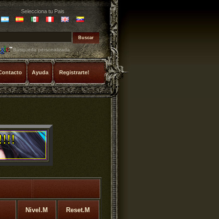
Selecciona tu Pais
Búsqueda personalizada
Contacto
Ayuda
Registrarte!
Nivel.M
Reset.M