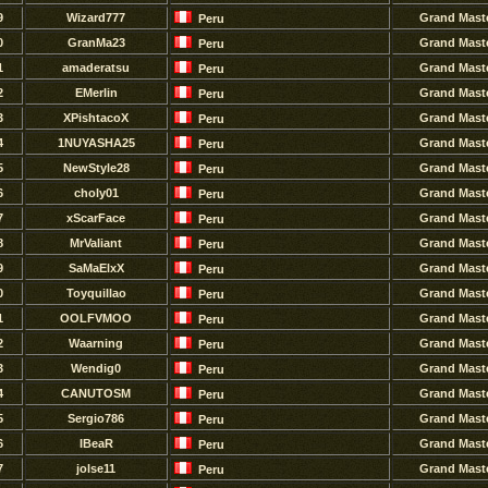
9
Wizard777
Grand Mast
Peru
0
GranMa23
Grand Mast
Peru
1
amaderatsu
Grand Mast
Peru
2
EMerlin
Grand Mast
Peru
3
XPishtacoX
Grand Mast
Peru
4
1NUYASHA25
Grand Mast
Peru
5
NewStyle28
Grand Mast
Peru
6
choly01
Grand Mast
Peru
7
xScarFace
Grand Mast
Peru
8
MrValiant
Grand Mast
Peru
9
SaMaElxX
Grand Mast
Peru
0
Toyquillao
Grand Mast
Peru
1
OOLFVMOO
Grand Mast
Peru
2
Waarning
Grand Mast
Peru
3
Wendig0
Grand Mast
Peru
4
CANUTOSM
Grand Mast
Peru
5
Sergio786
Grand Mast
Peru
6
IBeaR
Grand Mast
Peru
7
jolse11
Grand Mast
Peru