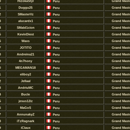
0
HizokaStyl
Grand Mast
Peru
1
Duggu25
Grand Mast
Peru
2
SMasterVz
Grand Mast
Peru
3
alucardx1
Grand Mast
Peru
4
SMald1cion
Grand Mast
Peru
5
KevinDiest
Grand Mast
Peru
6
Waxs
Grand Mast
Peru
7
JOTITO
Grand Mast
Peru
8
Andreina21
Grand Mast
Peru
9
4n7hony
Grand Mast
Peru
0
MEGAMAN18
Grand Mast
Peru
1
eliboy2
Grand Mast
Peru
2
Jellaal
Grand Mast
Peru
3
AndriuMC
Grand Mast
Peru
4
Bucle
Grand Mast
Peru
5
jesus12iz
Grand Mast
Peru
6
MaGoS
Grand Mast
Peru
7
AnnunakyZ
Grand Mast
Peru
8
iTzRagnark
Grand Mast
Peru
9
iClaux
Grand Mast
Peru