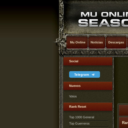
Mu Online
Noticias
Descargas
Social
Telegram
Nuevos
Votos
Rank Reset
Top 1000 General
Ra
Top Guerreros