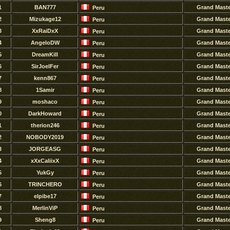
1
BAN777
Grand Mast
Peru
2
Mizukage12
Grand Mast
Peru
3
XxRaiDxX
Grand Mast
Peru
4
AngeloDW
Grand Mast
Peru
5
DreamKill
Grand Mast
Peru
6
SirJoelFer
Grand Mast
Peru
7
kenn867
Grand Mast
Peru
8
1Samir
Grand Mast
Peru
9
moshaco
Grand Mast
Peru
0
DarkHoward
Grand Mast
Peru
1
therion246
Grand Mast
Peru
2
NOBODY2019
Grand Mast
Peru
3
JORGEASG
Grand Mast
Peru
4
xXxCaliixX
Grand Mast
Peru
5
YukGy
Grand Mast
Peru
6
TRINCHERO
Grand Mast
Peru
7
elpibe17
Grand Mast
Peru
8
MerlinViP
Grand Mast
Peru
9
Sheng8
Grand Mast
Peru