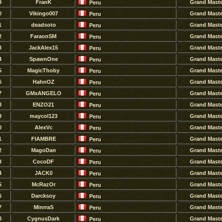
9
FranK
Grand Mast
Peru
0
Vikingo007
Grand Mast
Peru
1
deadsoto
Grand Mast
Peru
2
FaraonSM
Grand Mast
Peru
3
JackAlex15
Grand Mast
Peru
4
SpawnOne
Grand Mast
Peru
5
MagicThoby
Grand Mast
Peru
6
HahnOZ
Grand Mast
Peru
7
GMxANGELO
Grand Mast
Peru
8
ENZO21
Grand Mast
Peru
9
maycol123
Grand Mast
Peru
0
AlexVc
Grand Mast
Peru
1
FIAMBRE
Grand Mast
Peru
2
MagoDan
Grand Mast
Peru
3
CocoDF
Grand Mast
Peru
4
JACK0
Grand Mast
Peru
5
McRazOr
Grand Mast
Peru
6
Darcksoy
Grand Mast
Peru
7
MinrraS
Grand Mast
Peru
8
CygnusDark
Grand Mast
Peru