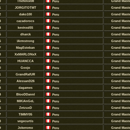
0
Thefenix08
Grand Mast
Peru
1
JORGITOTMT
Grand Mast
Peru
2
dako100
Grand Mast
Peru
3
cazadorocs
Grand Mast
Peru
4
kevinxd55
Grand Mast
Peru
5
dharck
Grand Mast
Peru
6
lArmstrong
Grand Mast
Peru
7
MagEsteban
Grand Mast
Peru
8
XxMARLONxX
Grand Mast
Peru
9
HUANCCA
Grand Mast
Peru
0
Goojo
Grand Mast
Peru
1
GrandRafUR
Grand Mast
Peru
2
AlessanD26
Grand Mast
Peru
3
dagames
Grand Mast
Peru
4
BlooDDannI
Grand Mast
Peru
5
MiKiAnGeL
Grand Mast
Peru
6
ZetzuxD
Grand Mast
Peru
7
TIMMY05
Grand Mast
Peru
8
vegecurtis
Grand Mast
Peru
9
Jokeromo
Grand Mast
Peru