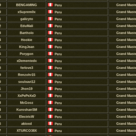
9
BENGAMING
Grand Mast
Peru
0
xSuprem0x
Grand Mast
Peru
1
galizyto
Grand Mast
Peru
2
EduMali
Grand Mast
Peru
3
Bartholo
Grand Mast
Peru
4
Hookie
Grand Mast
Peru
5
KingJean
Grand Mast
Peru
6
Porygon
Grand Mast
Peru
7
xDementedx
Grand Mast
Peru
8
ferlove3
Grand Mast
Peru
9
Renzohr15
Grand Mast
Peru
0
soulxavi12
Grand Mast
Peru
1
Jhon19
Grand Mast
Peru
2
XxPePeXxD
Grand Mast
Peru
3
McGooz
Grand Mast
Peru
4
KuroshanSM
Grand Mast
Peru
5
ElectricW
Grand Mast
Peru
6
akioxd
Grand Mast
Peru
7
XTURCO38X
Grand Mast
Peru