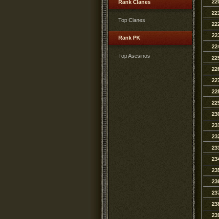
22
Rank Clanes
22
Top Clanes
22
22
Rank PK
22
Top Asesinos
22
22
22
22
22
23
23
23
23
23
23
23
23
23
23