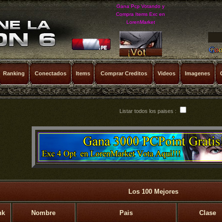
Gana Pcp Votando y
Compra Items Exc en
LorenMarket
Ranking
Conectados
Items
Comprar Creditos
Videos
Imagenes
Listar todos los paises :
Los 100 Mejores
nk
Nombre
Pais
Clase