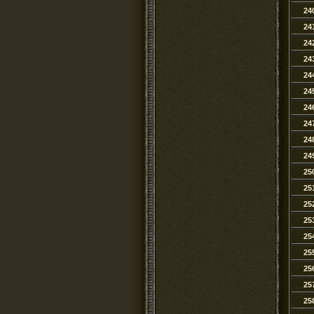
24
24
24
24
24
24
24
24
24
24
25
25
25
25
25
25
25
25
25