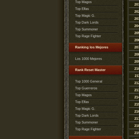
Top Magos
20
Top Elfas
20
Top Magic G.
20
Top Dark Lords
20
Top Summoner
20
Top Rage Fighter
20
Ranking los Mejores
20
20
Los 1000 Mejores
20
21
Rank Reset Master
21
Top 1000 General
21
Top Guerreros
21
Top Magos
21
Top Elfas
21
Top Magic G.
21
Top Dark Lords
21
Top Summoner
21
Top Rage Fighter
21