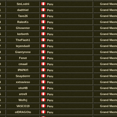
0
SmLodrii
Grand Mast
Peru
1
dadthiel
Grand Mast
Peru
2
Tavo26
Grand Mast
Peru
3
RalexKs
Grand Mast
Peru
4
Ghownter
Grand Mast
Peru
5
kerberth
Grand Mast
Peru
6
TheFlash1
Grand Mast
Peru
7
leyendas0
Grand Mast
Peru
8
Giantyrone
Grand Mast
Peru
9
Fenet
Grand Mast
Peru
0
cmaail
Grand Mast
Peru
1
IPAPAYI
Grand Mast
Peru
2
Snayderrrr
Grand Mast
Peru
3
xxtravieso
Grand Mast
Peru
4
vitoHB
Grand Mast
Peru
5
ertre9
Grand Mast
Peru
6
Wolfcj
Grand Mast
Peru
7
VASCO19
Grand Mast
Peru
8
oIDRAGOIo
Grand Mast
Peru